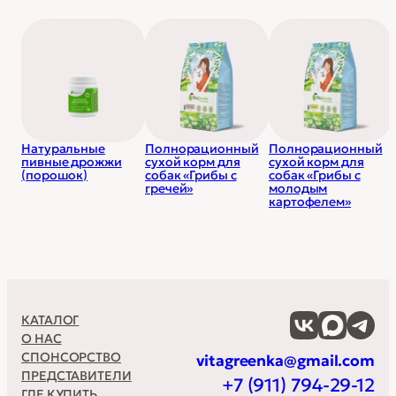
антиоксидантов.
льняного масла. В качестве консерванта
используется бельгийская добавка против
плесени Мико Карб и антиоксидантный сбор трав
— куркума, сизигиум, розмарин грейпфрут.
Минимум химии и максимум пользы.
Натуральные
Полнорационный
Полнорационный
пивные дрожжи
сухой корм для
сухой корм для
(порошок)
собак «Грибы с
собак «Грибы с
гречей»
молодым
картофелем»
КАТАЛОГ
О НАС
СПОНСОРСТВО
vitagreenka@gmail.com
ПРЕДСТАВИТЕЛИ
+7 (911) 794-29-12
ГДЕ КУПИТЬ