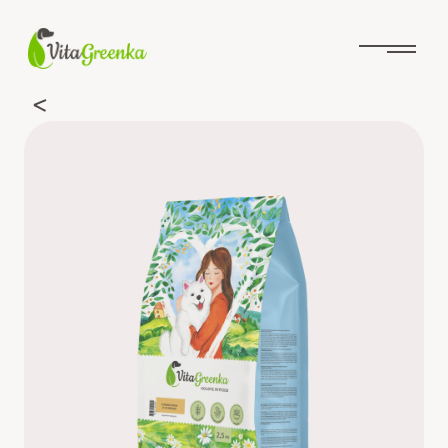
Перейти
к
содержимому