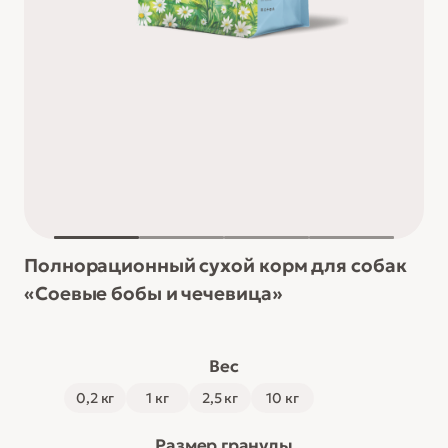
Полнорационный сухой корм для собак
«Соевые бобы и чечевица»
А
Вес
т
0,2 кг
1 кг
2,5 кг
10 кг
р
и
Размер гранулы
б