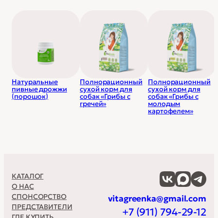
антиоксидантный сбор трав — куркума, сизигиум,
розмарин грейпфрут. Минимум химии и
максимум пользы.
Натуральные
Полнорационный
Полнорационный
пивные дрожжи
сухой корм для
сухой корм для
(порошок)
собак «Грибы с
собак «Грибы с
гречей»
молодым
картофелем»
КАТАЛОГ
О НАС
СПОНСОРСТВО
vitagreenka@gmail.com
ПРЕДСТАВИТЕЛИ
+7 (911) 794-29-12
ГДЕ КУПИТЬ