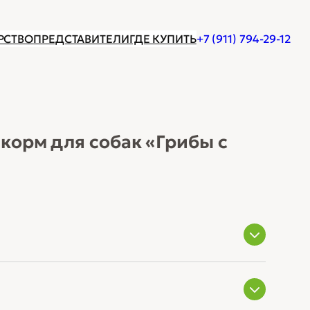
РСТВО
ПРЕДСТАВИТЕЛИ
ГДЕ КУПИТЬ
+7 (911) 794-29-12
корм для собак «Грибы с
 группы грибов Saccharomyces cerevisiae,
ого цельного, органическая фасоль, свежая
спирулина, таурин, сушеные яблоки, сушеные