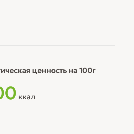
ическая ценность на 100г
00
ккал