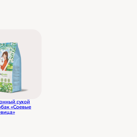
онный сухой
обак «Соевые
евица»