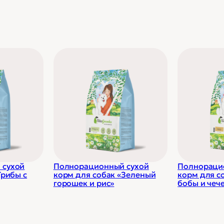
 сухой
Полнорационный сухой
Полнораци
Грибы с
корм для собак «Зеленый
корм для с
горошек и рис»
бобы и чеч