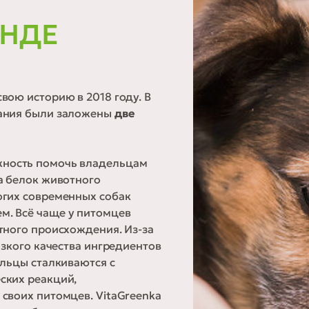
ЕНДЕ
свою историю в 2018 году. В
вания были заложены
две
жность помочь владельцам
а белок животного
огих современных собак
м. Всё чаще у питомцев
тного происхождения. Из-за
изкого качества ингредиентов
ельцы сталкиваются с
ских реакций,
своих питомцев. VitaGreenka