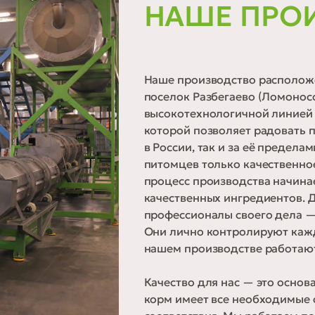
НАШЕ ПРО
Наше производство расположе
поселок Разбегаево (Ломонос
высокотехнологичной линией 
которой позволяет радовать 
в России, так и за её предела
питомцев только качественно
процесс производства начина
качественных ингредиентов. 
профессионалы своего дела —
Они лично контролируют кажд
нашем производстве работают
Качество для нас — это основ
корм имеет все необходимые