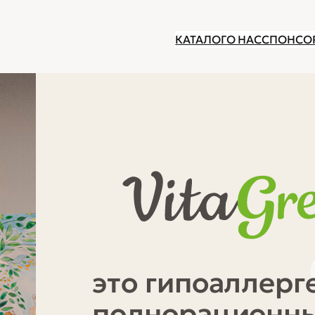
КАТАЛОГ
О НАС
СПОНСО
это гипоаллер
полнорационны