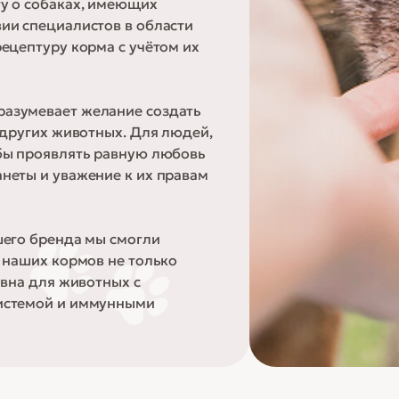
у о собаках, имеющих
ии специалистов в области
ецептуру корма с учётом их
разумевает желание создать
 других животных. Для людей,
бы проявлять равную любовь
неты и уважение к их правам
шего бренда мы смогли
 наших кормов не только
ивна для животных с
истемой и иммунными